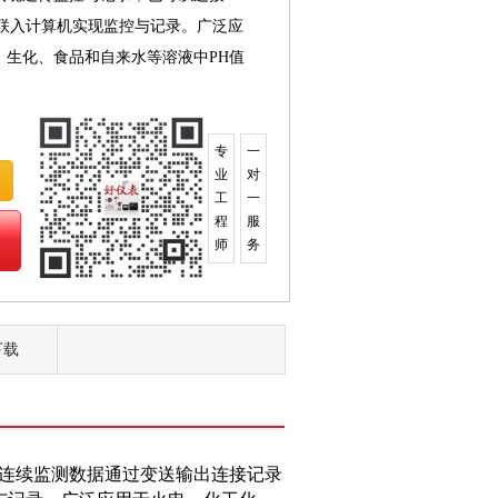
可方便联入计算机实现监控与记录。广泛应
、生化、食品和自来水等溶液中PH值
专
一
业
对
工
一
程
服
师
务
下载
，能连续监测数据通过变送输出连接记录