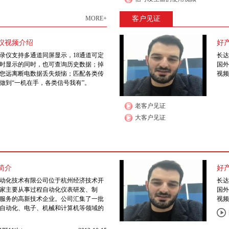
MORE+
客户见证
仪视频介绍
好
录仪支持多通道同屏显示，18通道可定
长达
时显示的同时，也可查询历史数据；掉
国外
您远离断电数据丢失烦恼；匹配各类传
视频
做到“一机在手，各类信号我有”。
老客户见证
大客户见证
简介
好
动化技术有限公司位于杭州经济技术开
长达
家主要从事过程自动化仪表研发、制
国外
服务的高新技术企业。公司汇集了一批
视频
自动化、电子、机械和计算机等领域的