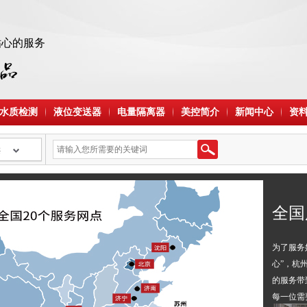
贴心的服务
 水质检测
液位变送器
电量隔离器
美控简介
新闻中心
资
类
全国
为了服务
心”，杭
的服务带
每一位需